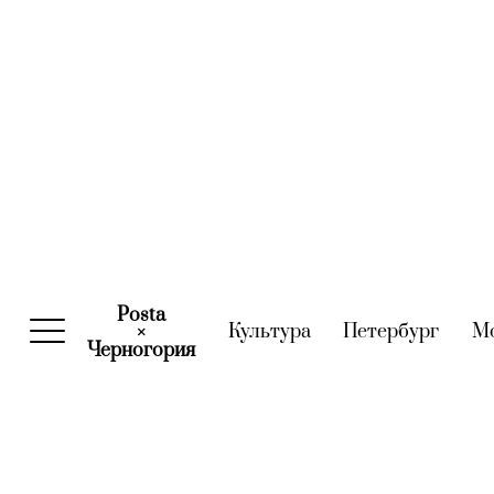
Posta
Культура
(current)
Петербург
(curre
М
×
Черногория
(current)