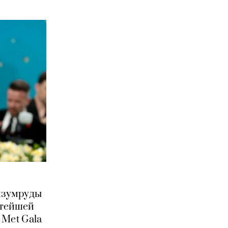
 изумруды
атейшей
 Met Gala