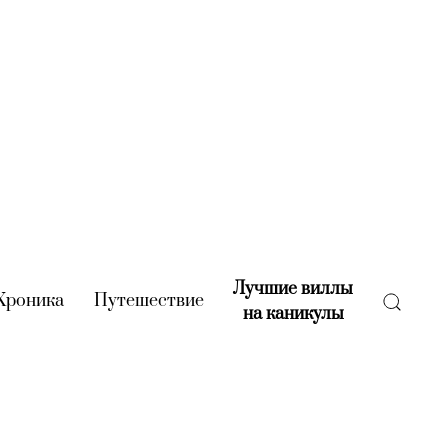
Лучшие виллы
rent)
Хроника
(current)
Путешествие
(current)
на каникулы
(current)