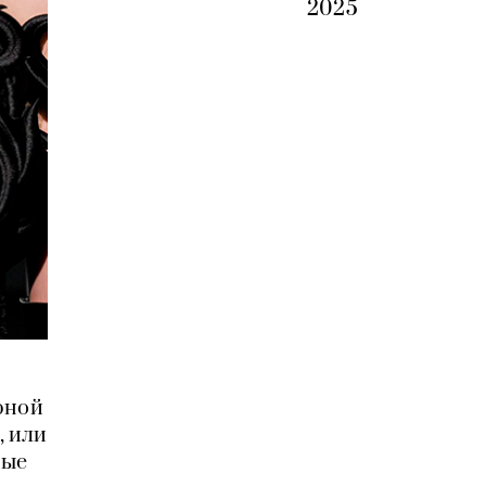
2025
рной
, или
ные