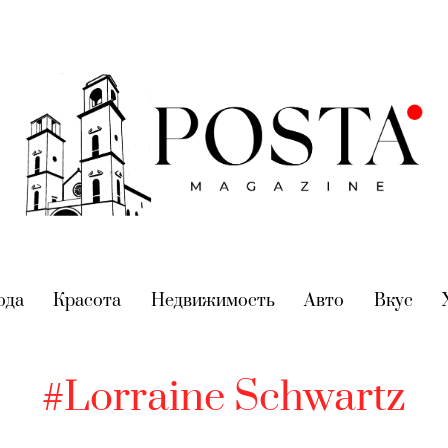
nt)
ода
(current)
Красота
(current)
Недвижимость
(current)
Авто
(current)
Вкус
(cur
#Lorraine Schwartz