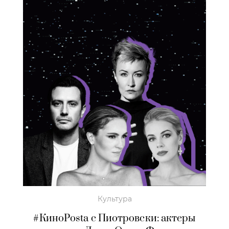
Культура
#КиноPosta с Пиотровски: актеры