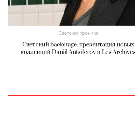
Светская хроника
Светский backstage: презентация новых
коллекций Daniil Antsiferov и Les Archive