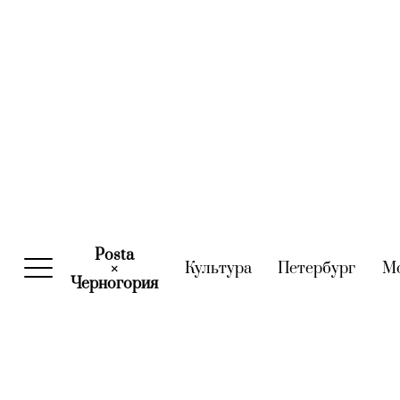
Posta
Культура
(current)
Петербург
(curre
М
×
Черногория
(current)