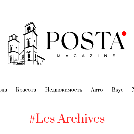
nt)
ода
(current)
Красота
(current)
Недвижимость
(current)
Авто
(current)
Вкус
(cur
#Les Archives