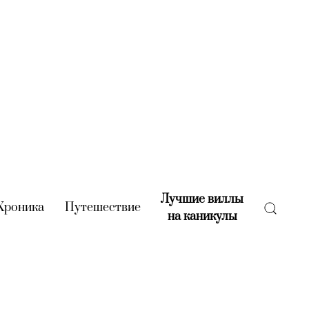
Лучшие виллы
rent)
Хроника
(current)
Путешествие
(current)
на каникулы
(current)