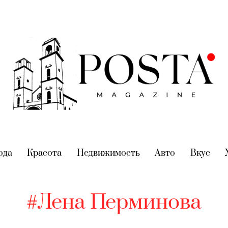
nt)
ода
(current)
Красота
(current)
Недвижимость
(current)
Авто
(current)
Вкус
(cur
#Лена Перминова