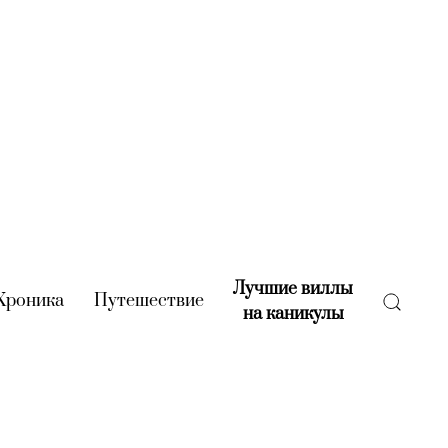
Лучшие виллы
rent)
Хроника
(current)
Путешествие
(current)
на каникулы
(current)