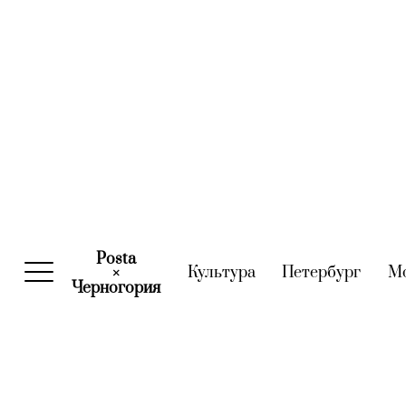
Posta
Культура
(current)
Петербург
(curre
М
×
Черногория
(current)