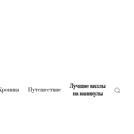
Лучшие виллы
rent)
Хроника
(current)
Путешествие
(current)
на каникулы
(current)