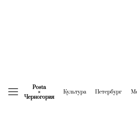
Posta
Культура
(current)
Петербург
(curre
М
×
Черногория
(current)