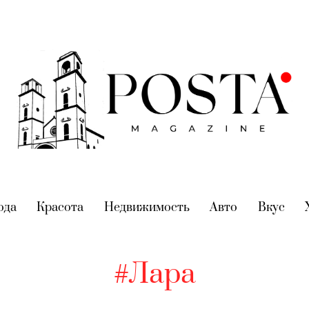
nt)
ода
(current)
Красота
(current)
Недвижимость
(current)
Авто
(current)
Вкус
(cur
#Лара