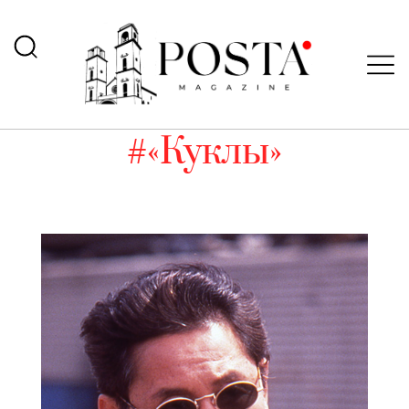
#«Куклы»