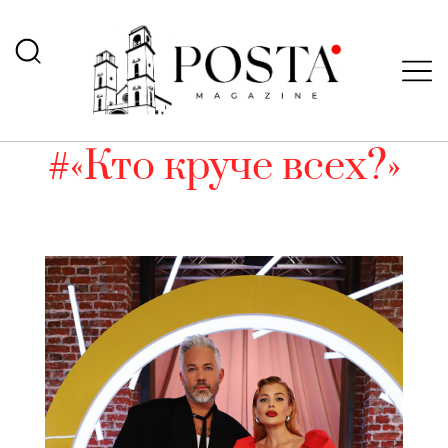
#«Кто круче всех?»