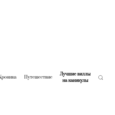
Лучшие виллы
rent)
Хроника
(current)
Путешествие
(current)
на каникулы
(current)