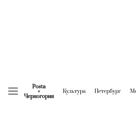
Posta
Культура
(current)
Петербург
(curre
М
×
Черногория
(current)