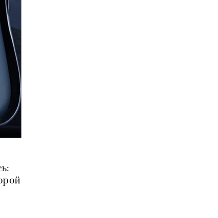
ь:
торой