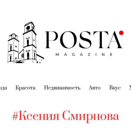
nt)
ода
(current)
Красота
(current)
Недвижимость
(current)
Авто
(current)
Вкус
(cur
#Ксения Смирнова