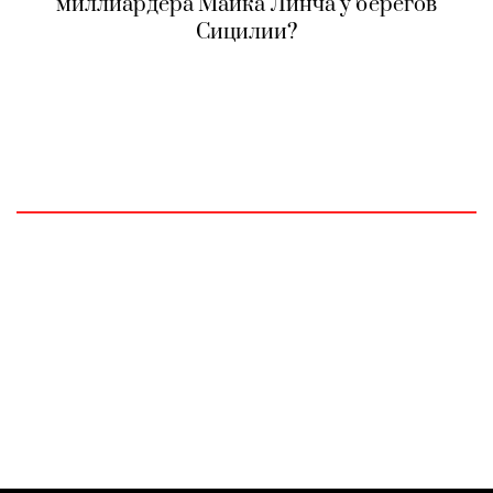
миллиардера Майка Линча у берегов
Сицилии?