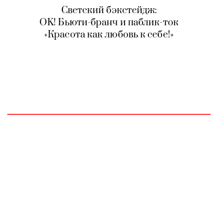
Светский бэкстейдж:
OK! Бьюти-бранч
и паблик-ток
«Красота как любовь к себе!»