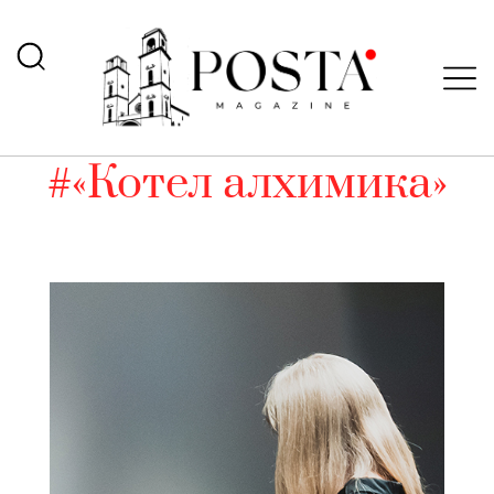
#«Котел алхимика»