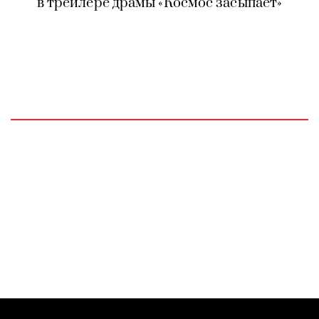
в трейлере драмы «Космос засыпает»