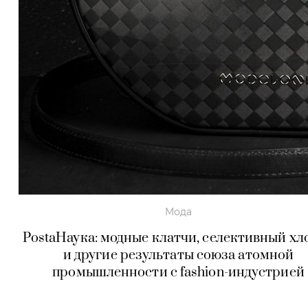
Мода
PostaНаука: модные клатчи, селективный хл
и другие результаты союза атомной
промышленности с fashion-индустрией