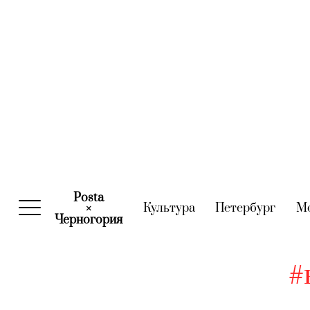
Posta
Культура
(current)
Петербург
(curre
М
×
Черногория
(current)
#