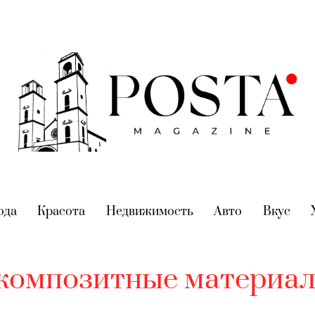
nt)
ода
(current)
Красота
(current)
Недвижимость
(current)
Авто
(current)
Вкус
(cur
композитные материа