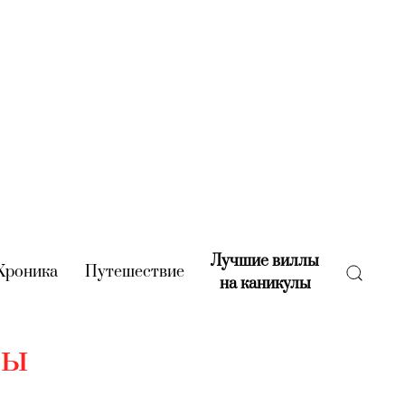
Лучшие виллы
rent)
Хроника
(current)
Путешествие
(current)
на каникулы
(current)
лы