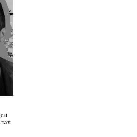
дии
алах