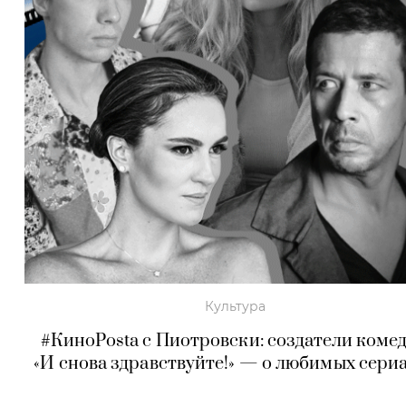
Культура
#КиноPosta c Пиотровски: создатели коме
«И снова здравствуйте!» — о любимых сери