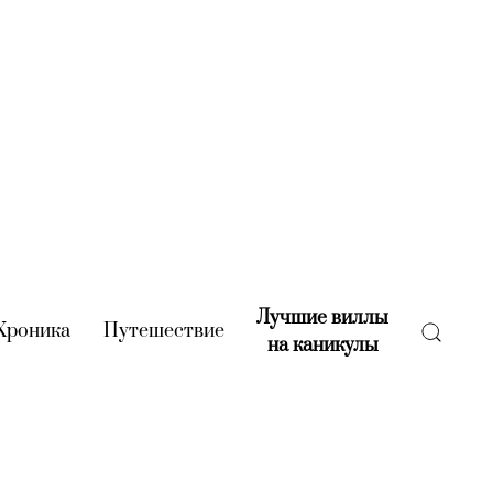
Лучшие виллы
rent)
Хроника
(current)
Путешествие
(current)
на каникулы
(current)