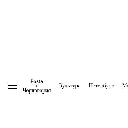
Posta
Культура
(current)
Петербург
(curre
М
×
Черногория
(current)