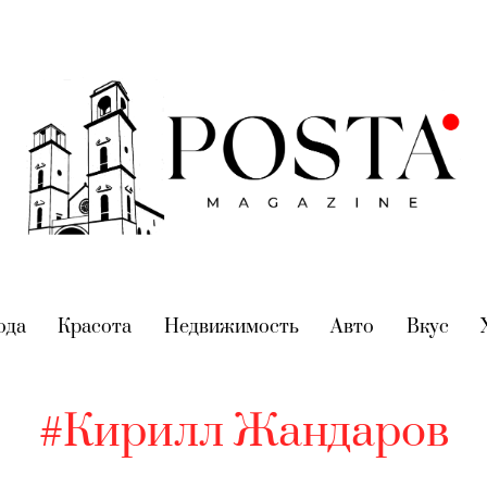
nt)
ода
(current)
Красота
(current)
Недвижимость
(current)
Авто
(current)
Вкус
(cur
#Кирилл Жандаров