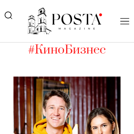
#КиноБизнес