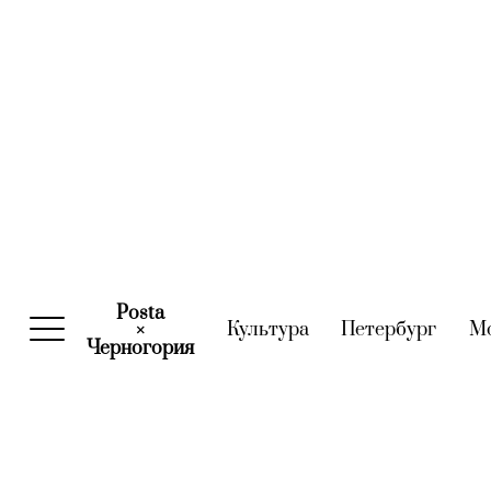
Posta
Культура
(current)
Петербург
(curre
М
×
Черногория
(current)