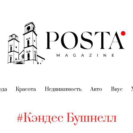
nt)
ода
(current)
Красота
(current)
Недвижимость
(current)
Авто
(current)
Вкус
(cur
#Кэндес Бушнелл