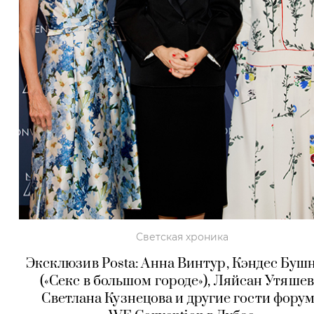
Светская хроника
Эксклюзив Posta: Анна Винтур, Кэндес Буш
(«Секс в большом городе»), Ляйсан Утяшев
Светлана Кузнецова и другие гости фору