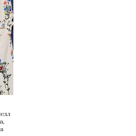
нелл
а,
ма