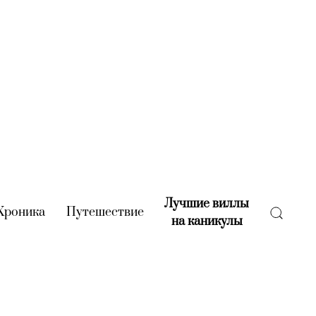
Лучшие виллы
rent)
Хроника
(current)
Путешествие
(current)
на каникулы
(current)