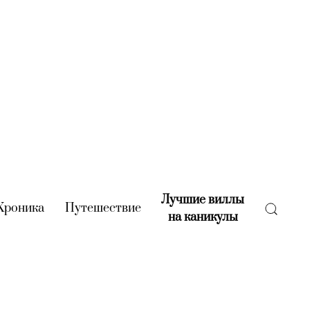
Лучшие виллы
rent)
Хроника
(current)
Путешествие
(current)
на каникулы
(current)