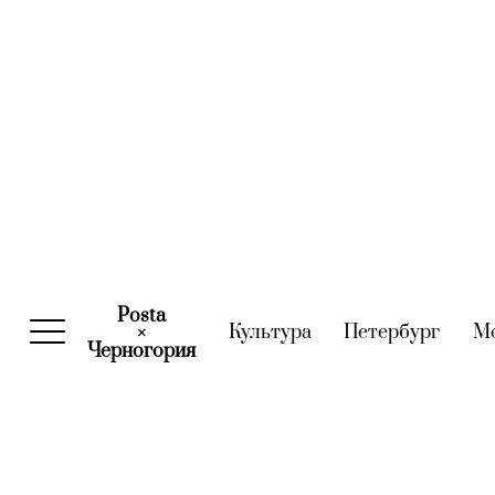
Posta
Культура
(current)
Петербург
(curre
М
×
Черногория
(current)