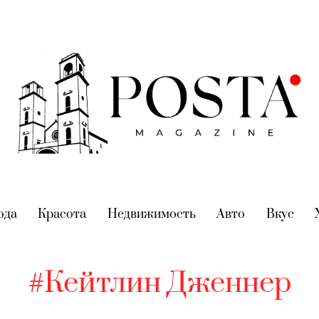
nt)
ода
(current)
Красота
(current)
Недвижимость
(current)
Авто
(current)
Вкус
(cur
#Кейтлин Дженнер