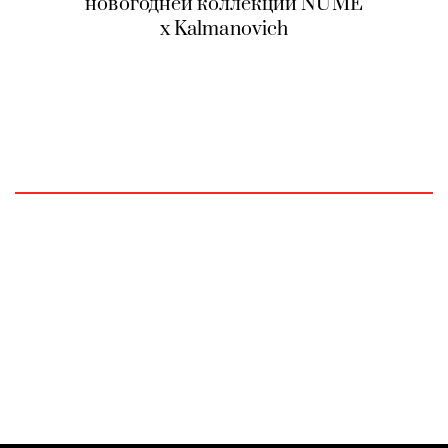
новогодней коллекции NUME
x Kalmanovich