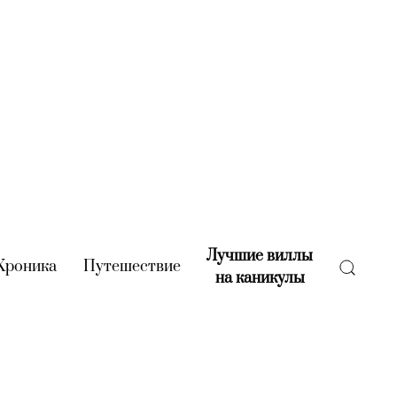
Лучшие виллы
rent)
Хроника
(current)
Путешествие
(current)
на каникулы
(current)