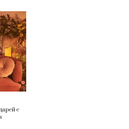
дарей с
а