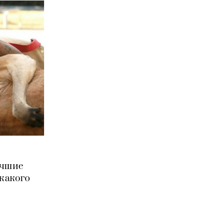
учшие
икакого