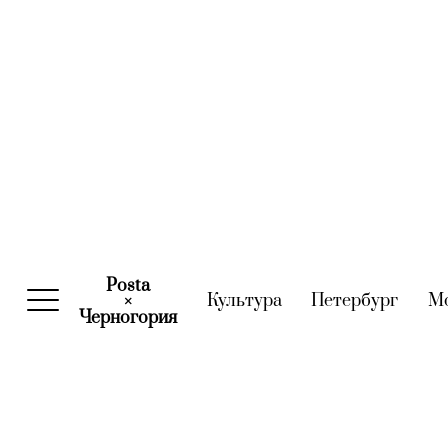
Posta
Культура
(current)
Петербург
(curre
М
×
Черногория
(current)