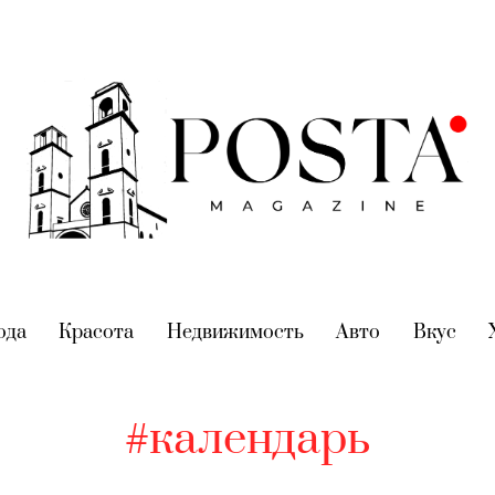
nt)
ода
(current)
Красота
(current)
Недвижимость
(current)
Авто
(current)
Вкус
(cur
#календарь