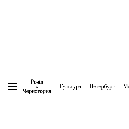
Posta
Культура
(current)
Петербург
(curre
М
×
Черногория
(current)