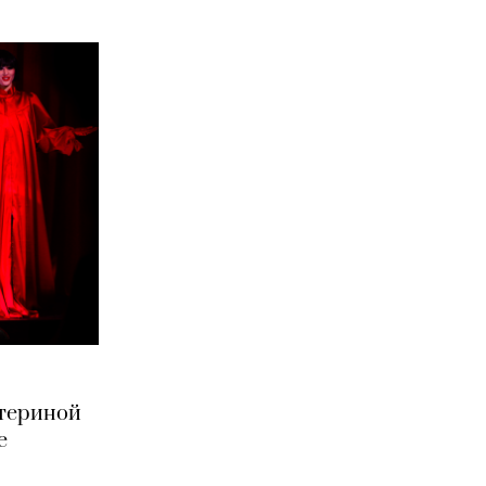
атериной
e