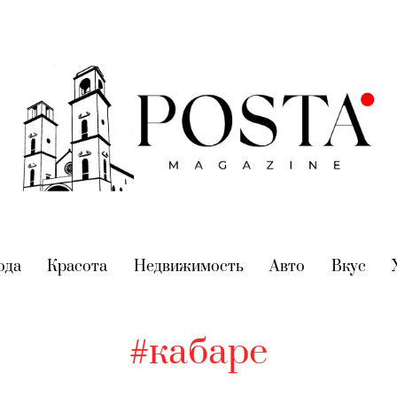
nt)
ода
(current)
Красота
(current)
Недвижимость
(current)
Авто
(current)
Вкус
(cur
#кабаре