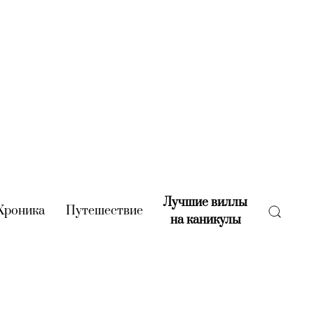
Лучшие виллы
rent)
Хроника
(current)
Путешествие
(current)
на каникулы
(current)