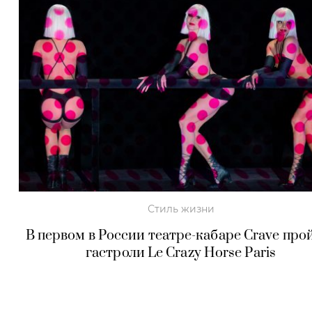
Стиль жизни
В первом в России театре-кабаре Сrave про
гастроли Le Crazy Horse Paris