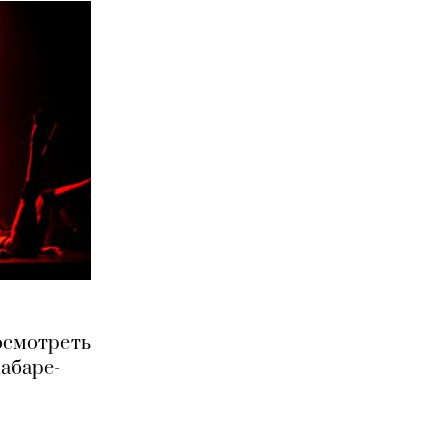
осмотреть
абаре-