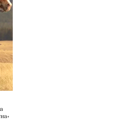
на
уна»