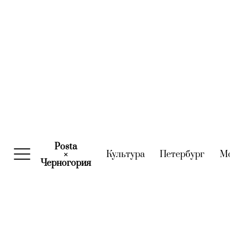
Posta
Культура
(current)
Петербург
(curre
М
×
Черногория
(current)