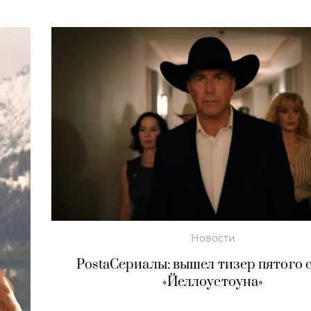
Новости
PostaСериалы: вышел тизер пятого 
«Йеллоустоуна»