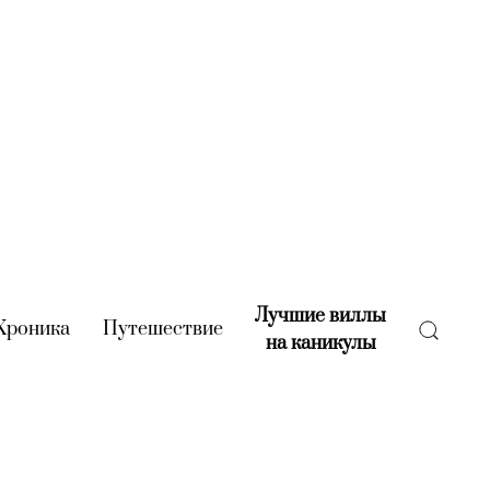
Лучшие виллы
rent)
Хроника
(current)
Путешествие
(current)
на каникулы
(current)