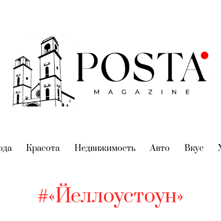
nt)
ода
(current)
Красота
(current)
Недвижимость
(current)
Авто
(current)
Вкус
(cur
#«Йеллоустоун»