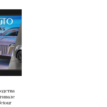
водства
стивале
Jetour