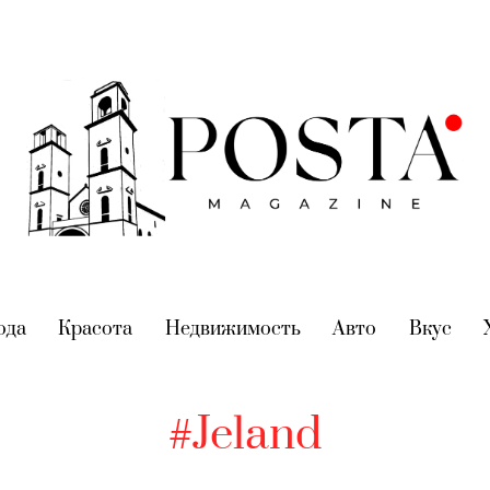
nt)
ода
(current)
Красота
(current)
Недвижимость
(current)
Авто
(current)
Вкус
(cur
#Jeland