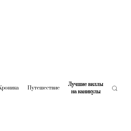
Лучшие виллы
rent)
Хроника
(current)
Путешествие
(current)
на каникулы
(current)