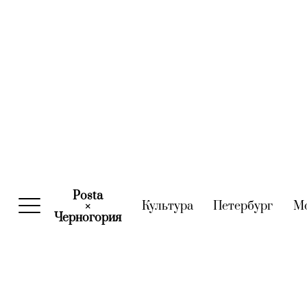
Posta
Культура
(current)
Петербург
(curre
М
×
Черногория
(current)