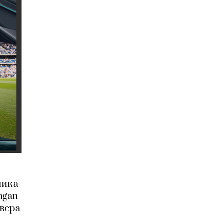
ника
ngan
овера