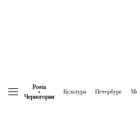
Posta
Культура
(current)
Петербург
(curre
М
×
Черногория
(current)