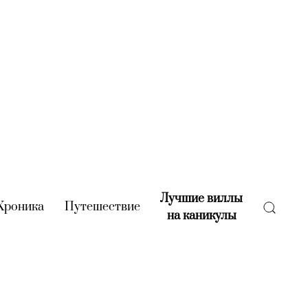
Лучшие виллы
rent)
Хроника
(current)
Путешествие
(current)
на каникулы
(current)