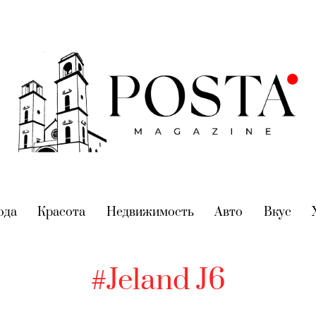
nt)
ода
(current)
Красота
(current)
Недвижимость
(current)
Авто
(current)
Вкус
(cur
#Jeland J6