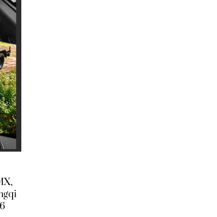
MX,
ngqi
J6