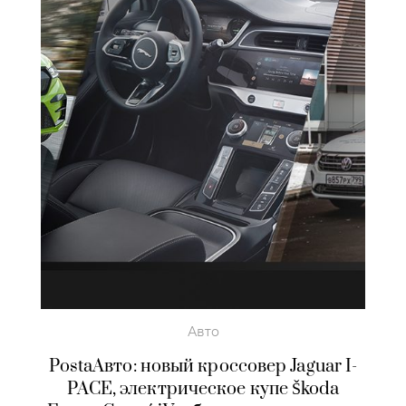
Авто
PostaАвто: новый кроссовер Jaguar I-
PACE, электрическое купе Škoda