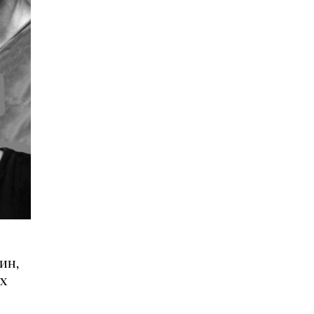
ин,
х