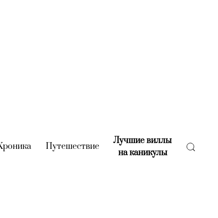
Лучшие виллы
rent)
Хроника
(current)
Путешествие
(current)
на каникулы
(current)