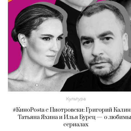
Культура
#КиноPosta c Пиотровски: Григорий Калин
Татьяна Яхина и
Илья Бурец —
о любимы
сериалах