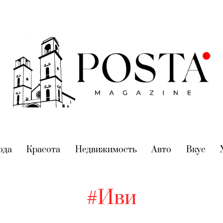
nt)
ода
(current)
Красота
(current)
Недвижимость
(current)
Авто
(current)
Вкус
(cur
#Иви