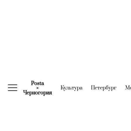
Posta
Культура
(current)
Петербург
(curre
М
×
Черногория
(current)