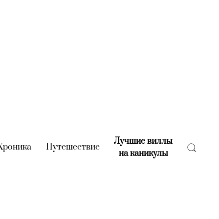
Лучшие виллы
rent)
Хроника
(current)
Путешествие
(current)
на каникулы
(current)