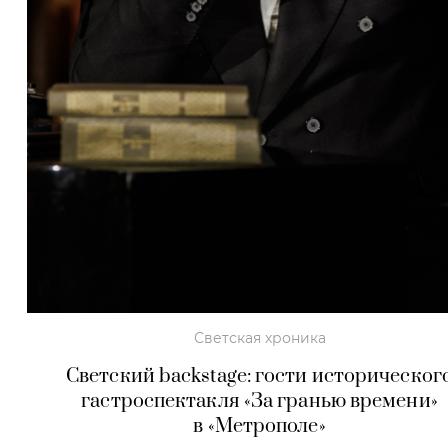
Светская хроника
Светский backstage: гости историческог
гастроспектакля «За гранью времени»
в «Метрополе»