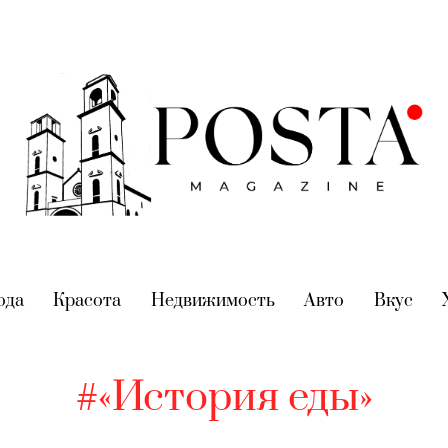
nt)
ода
(current)
Красота
(current)
Недвижимость
(current)
Авто
(current)
Вкус
(cur
#«История еды»