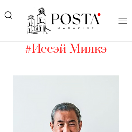
#Иссэй Миякэ