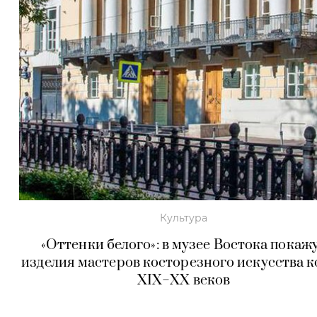
Культура
«Оттенки белого»: в музее Востока покаж
изделия мастеров косторезного искусства к
XIX−XX веков