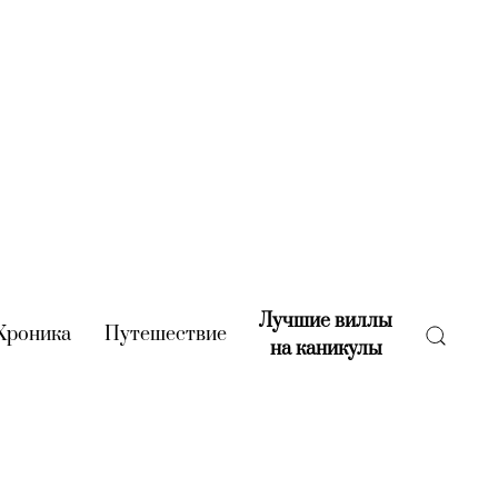
Лучшие виллы
rent)
Хроника
(current)
Путешествие
(current)
на каникулы
(current)