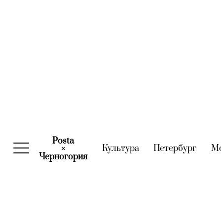
Posta
Культура
(current)
Петербург
(curre
М
×
Черногория
(current)