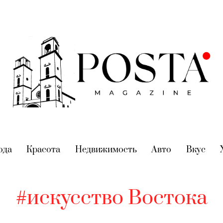
nt)
ода
(current)
Красота
(current)
Недвижимость
(current)
Авто
(current)
Вкус
(cur
#искусство Востока