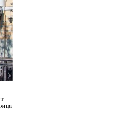
ут
онца