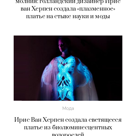
молния: голландский дизайнер Ирис
ван Херпен создала «плазменное»
платье на стыке науки и моды
Мода
Ирис Ван Хeрпен создала светящееся
платье из биолюминесцентных
водорослей