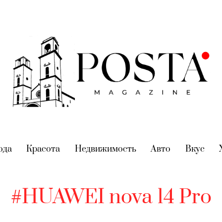
nt)
ода
(current)
Красота
(current)
Недвижимость
(current)
Авто
(current)
Вкус
(cur
#HUAWEI nova 14 Pro