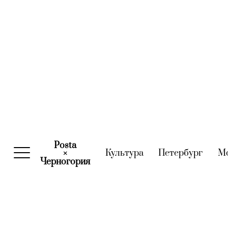
Posta
Культура
(current)
Петербург
(curre
М
×
Черногория
(current)