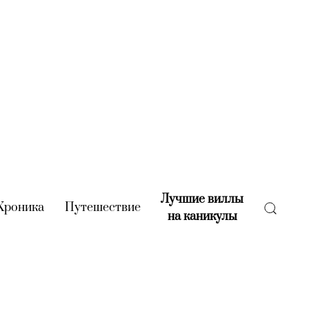
Лучшие виллы
rent)
Хроника
(current)
Путешествие
(current)
на каникулы
(current)