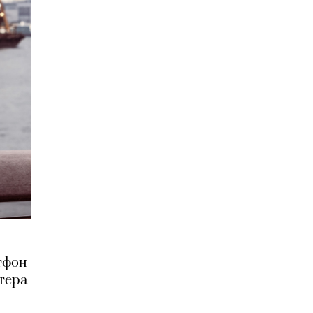
тфон
тера