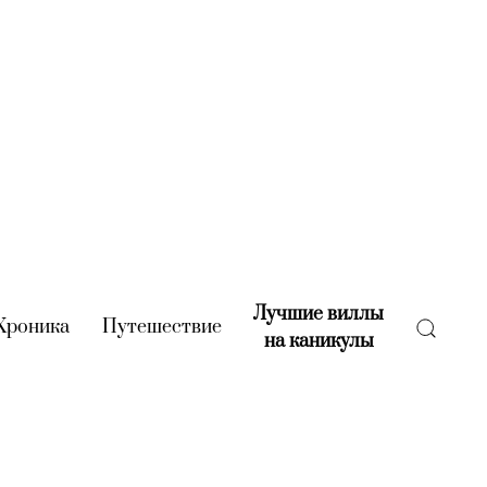
Лучшие виллы
rent)
Хроника
(current)
Путешествие
(current)
на каникулы
(current)