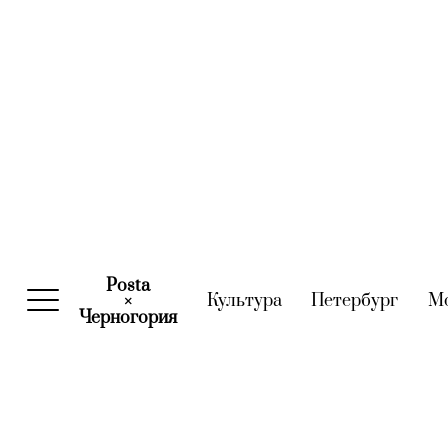
Posta
Культура
(current)
Петербург
(curre
М
×
Черногория
(current)