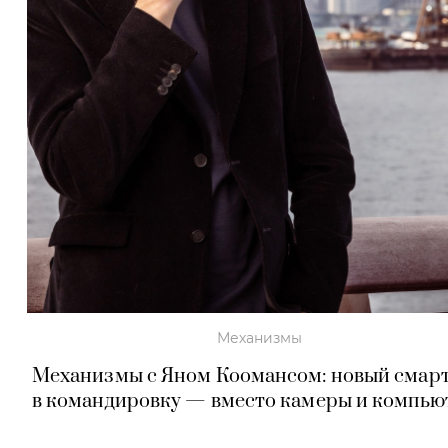
Механизмы
Механизмы с Яном Коомансом: новый смар
в командировку — вместо камеры и компью