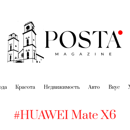
nt)
ода
(current)
Красота
(current)
Недвижимость
(current)
Авто
(current)
Вкус
(cur
#HUAWEI Mate X6