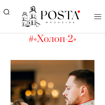
#«Холоп-2»