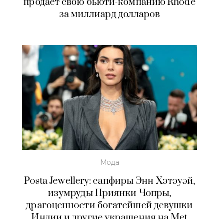
продает свою бьюти-компанию Rhode
за миллиард долларов
Мода
Posta Jewellery: сапфиры Энн Хэтэуэй,
изумруды Приянки Чопры,
драгоценности богатейшей девушки
Индии и другие украшения на Met