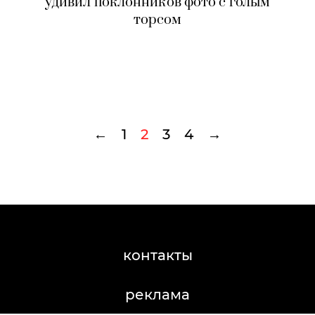
удивил поклонников фото с голым
торсом
←
1
2
3
4
→
контакты
реклама