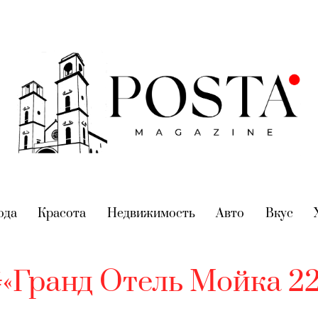
nt)
ода
(current)
Красота
(current)
Недвижимость
(current)
Авто
(current)
Вкус
(cur
#«Гранд Отель Мойка 22