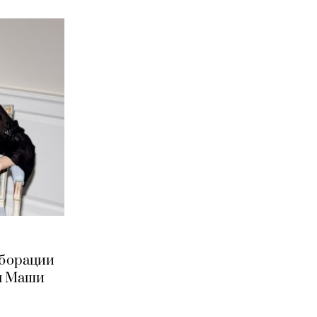
аборации
цы Маши