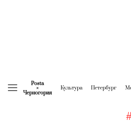
Posta
Культура
(current)
Петербург
(curre
М
×
Черногория
(current)