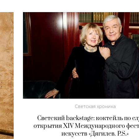
Светская хроника
Светский backstage: коктейль по с
открытия XIV Международного фес
искусств «Дягилев. P.S.»