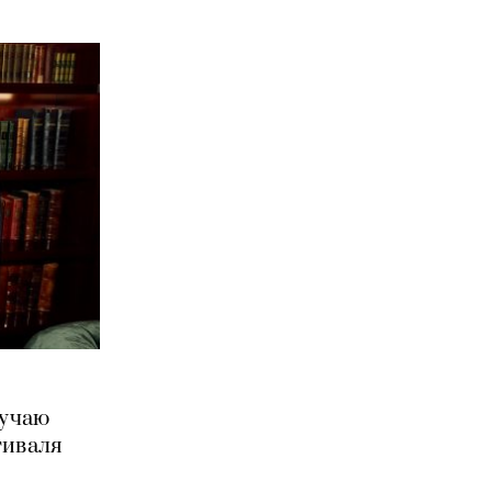
лучаю
тиваля