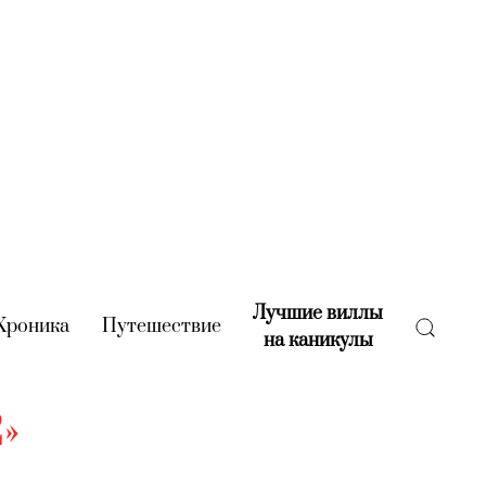
Лучшие виллы
rent)
Хроника
(current)
Путешествие
(current)
на каникулы
(current)
»