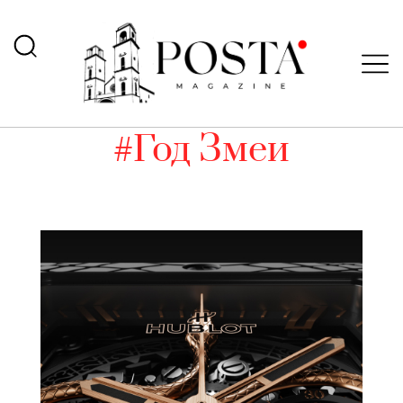
#Год Змеи