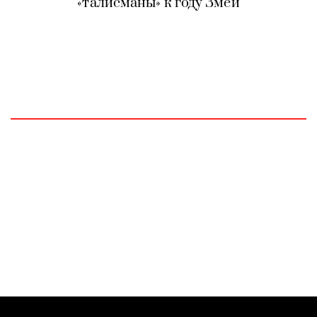
«талисманы» к году Змеи