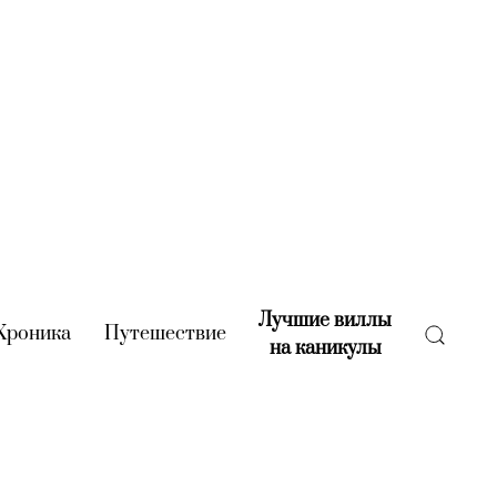
Лучшие виллы
rent)
Хроника
(current)
Путешествие
(current)
на каникулы
(current)