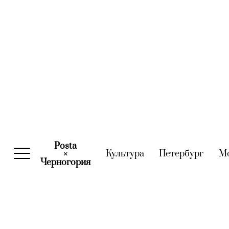
Posta
Культура
(current)
Петербург
(curre
М
×
Черногория
(current)