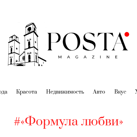
nt)
ода
(current)
Красота
(current)
Недвижимость
(current)
Авто
(current)
Вкус
(cur
#«Формула любви»