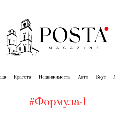
nt)
ода
(current)
Красота
(current)
Недвижимость
(current)
Авто
(current)
Вкус
(cur
#Формула-1