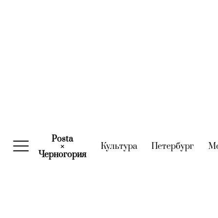
Posta
Культура
(current)
Петербург
(curre
М
×
Черногория
(current)