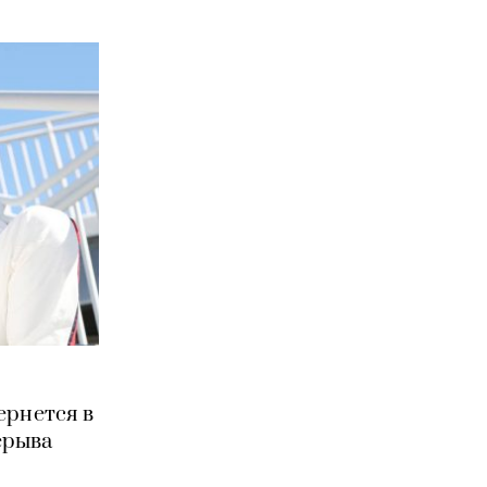
ернется в
ерыва