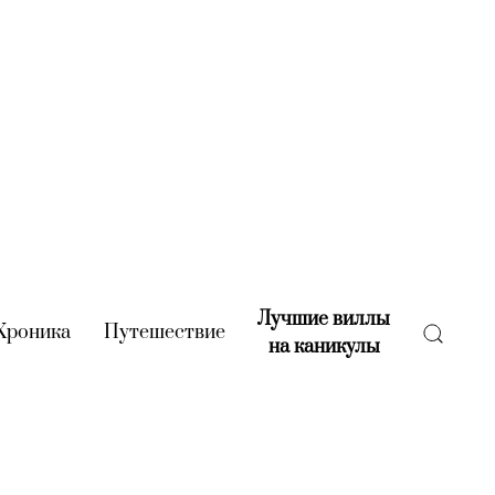
Лучшие виллы
rent)
Хроника
(current)
Путешествие
(current)
на каникулы
(current)