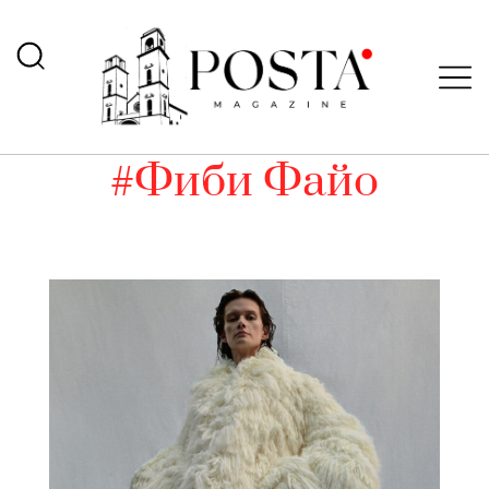
#Фиби Файо