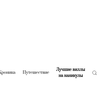
Лучшие виллы
rent)
Хроника
(current)
Путешествие
(current)
на каникулы
(current)