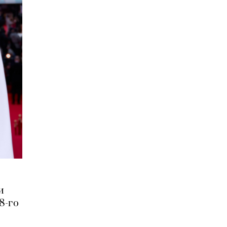
и
8-го