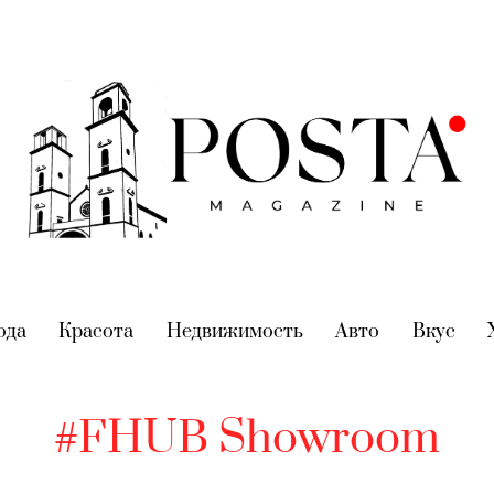
nt)
ода
(current)
Красота
(current)
Недвижимость
(current)
Авто
(current)
Вкус
(cur
#FHUB Showroom