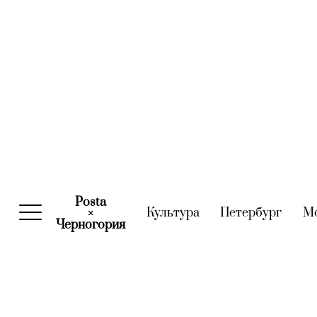
Posta
Культура
(current)
Петербург
(curre
М
×
Черногория
(current)