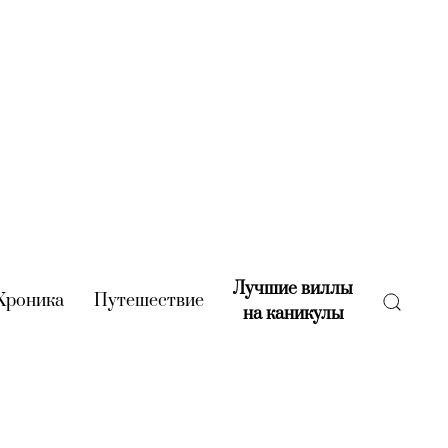
Лучшие виллы
rent)
Хроника
(current)
Путешествие
(current)
на каникулы
(current)