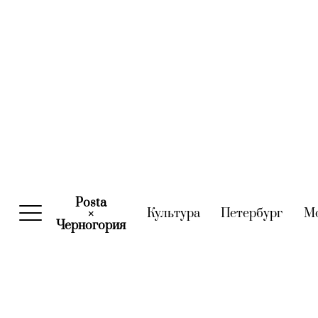
Posta
Культура
(current)
Петербург
(curre
М
×
Черногория
(current)