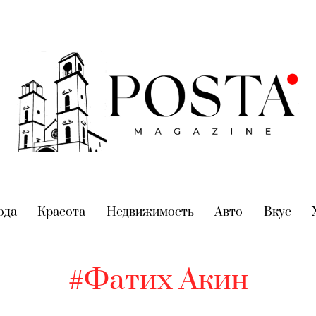
nt)
ода
(current)
Красота
(current)
Недвижимость
(current)
Авто
(current)
Вкус
(cur
#Фатих Акин