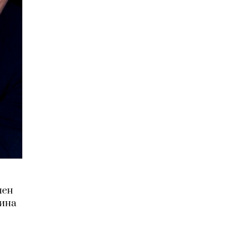
лен
кина