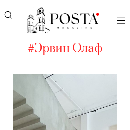
#Эрвин Олаф