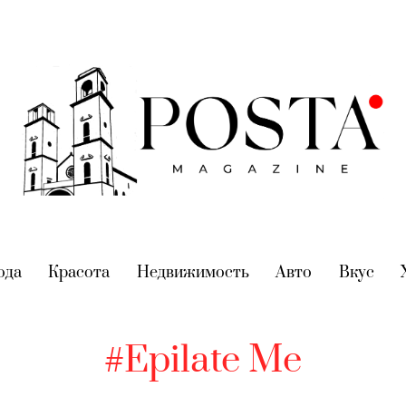
nt)
ода
(current)
Красота
(current)
Недвижимость
(current)
Авто
(current)
Вкус
(cur
#Epilate Me