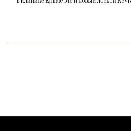
в клинике Epilate Me и новый лосьон ReVi