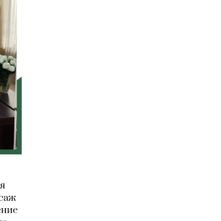
ия
ссаж
ение