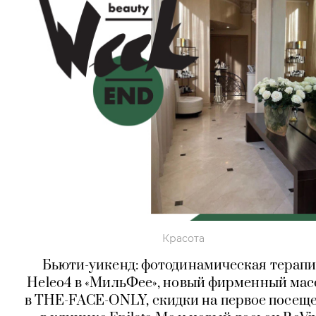
Красота
Бьюти-уикенд: фотодинамическая терап
Heleo4 в «МильФее», новый фирменный ма
в THE-FACE-ONLY, скидки на первое посещ