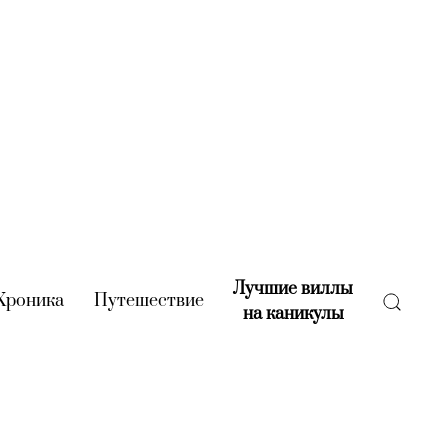
Лучшие виллы
rent)
Хроника
(current)
Путешествие
(current)
на каникулы
(current)