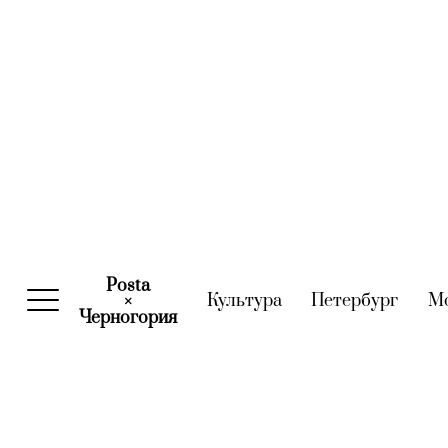
Posta
Культура
(current)
Петербург
(curre
М
×
Черногория
(current)