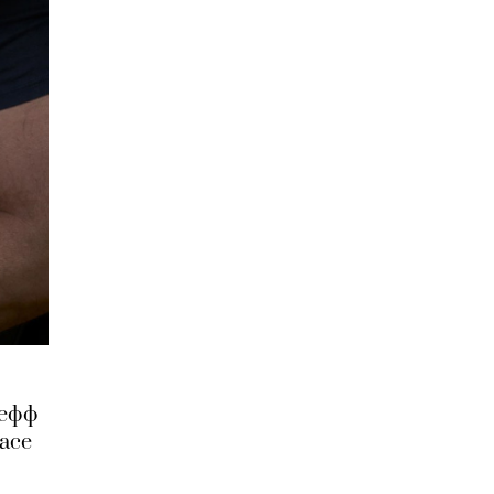
жефф
асе