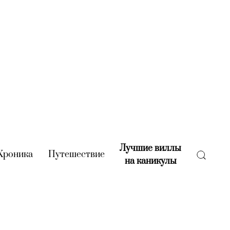
Лучшие виллы
rent)
Хроника
(current)
Путешествие
(current)
на каникулы
(current)