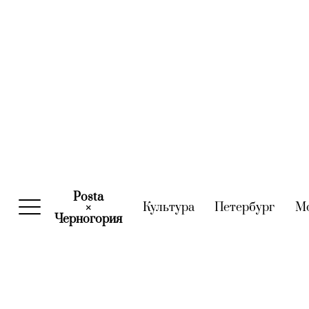
Posta
Культура
(current)
Петербург
(curre
М
×
Черногория
(current)