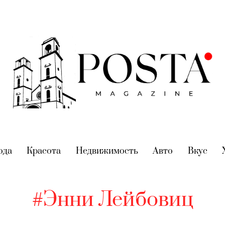
nt)
ода
(current)
Красота
(current)
Недвижимость
(current)
Авто
(current)
Вкус
(cur
#Энни Лейбовиц