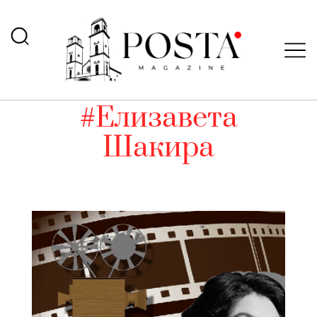
#Елизавета
Шакира