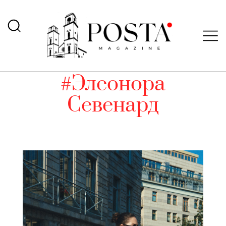
#Элеонора
Севенард