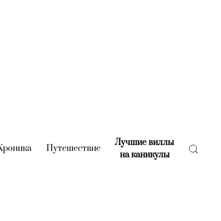
Лучшие виллы
rent)
Хроника
(current)
Путешествие
(current)
на каникулы
(current)