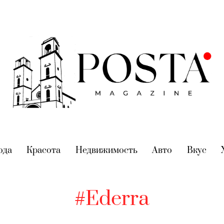
nt)
ода
(current)
Красота
(current)
Недвижимость
(current)
Авто
(current)
Вкус
(cur
#Ederra