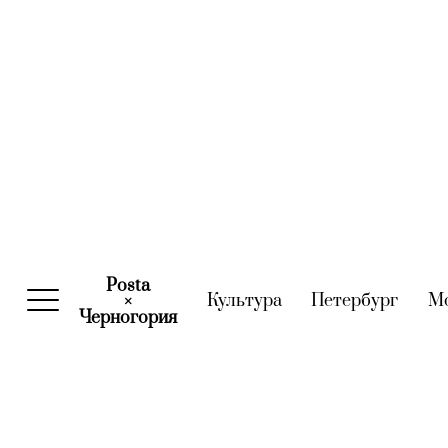
Posta
Культура
(current)
Петербург
(curre
М
×
Черногория
(current)