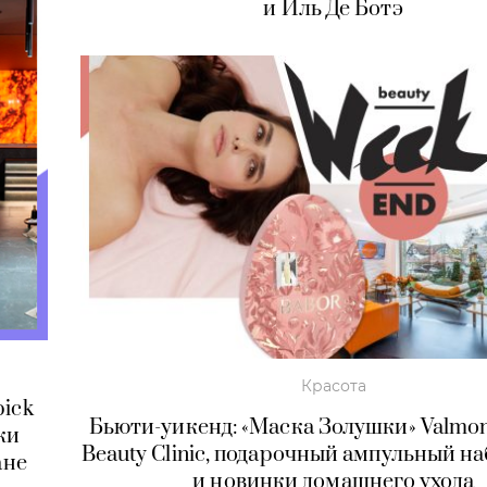
и Иль Де Ботэ
Красота
pick
Бьюти-уикенд: «Маска Золушки» Valmo
ки
Beauty Clinic, подарочный ампульный н
ане
и новинки домашнего ухода