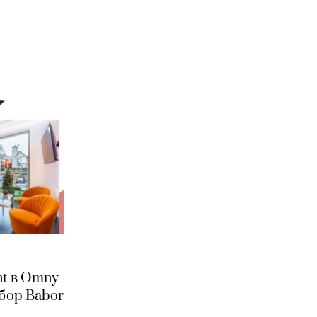
nt в Omny
абор Babor