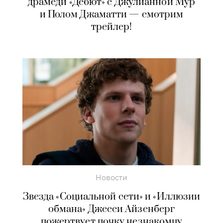
драмеди «Дебют» с Джулианной Мур
и Полом Джаматти — смотрим
трейлер!
Новости
Звезда «Социальной сети» и «Иллюзии
обмана» Джесси Айзенберг
пожертвует почку незнакомцу