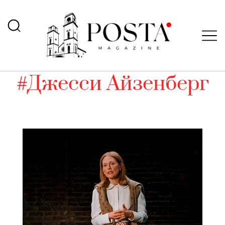
#Джесси Айзенберг