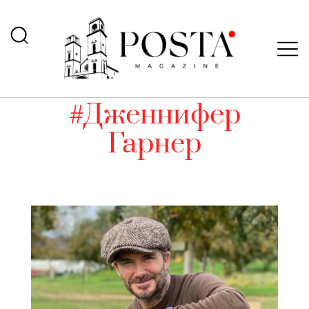
#Дженнифер
Гарнер