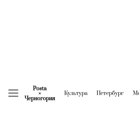
Posta
Культура
(current)
Петербург
(curre
М
×
Черногория
(current)