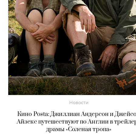
Новости
Кино Posta: Джиллиан Андерсон и Джейс
Айзекс путешествуют по Англии в трейле
драмы «Соленая тропа»