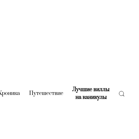
Лучшие виллы
rent)
Хроника
(current)
Путешествие
(current)
на каникулы
(current)