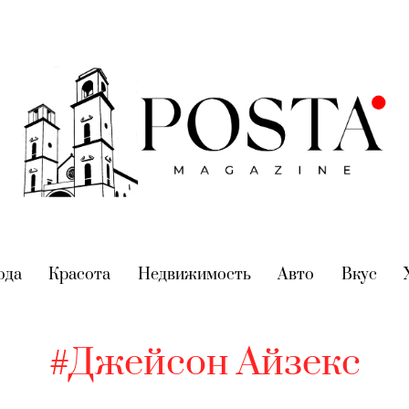
nt)
ода
(current)
Красота
(current)
Недвижимость
(current)
Авто
(current)
Вкус
(cur
#Джейсон Айзекс