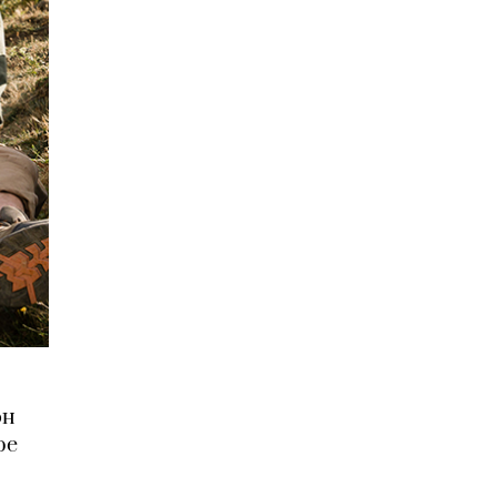
он
ре